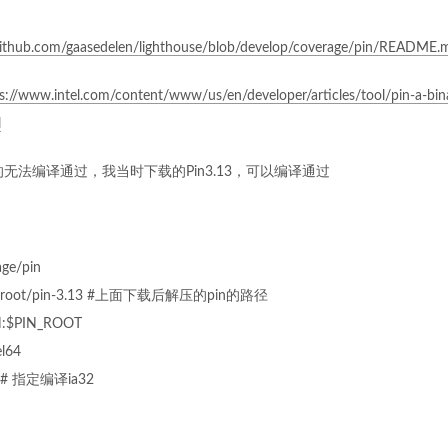
/github.com/gaasedelen/lighthouse/blob/develop/coverage/pin/README.
s://www.intel.com/content/www/us/en/developer/articles/tool/pin-a-bin
l
无法编译通过，我当时下载的Pin3.13，可以编译通过
age/pin
T=/root/pin-3.13 #上面下载后解压的pin的路径
H:$PIN_ROOT
l64
2 # 指定编译ia32