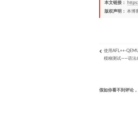
本文链接：
http
版权声明：
本博
使用AFL++-QEM
模糊测试——语法
假如你看不到评论，