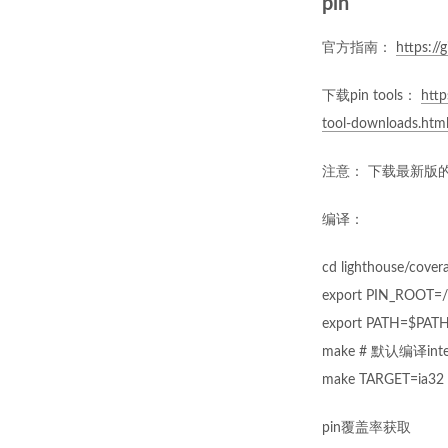
pin
官方指南：
https:/
下载pin tools：
http
tool-downloads.htm
注意： 下载最新版的
编译：
cd lighthouse/cover
export PIN_ROO
export PATH=$PAT
make # 默认编译inte
make TARGET=ia3
pin覆盖率获取