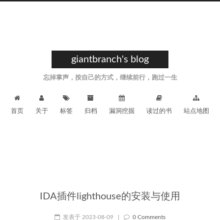
giantbranch's blog
忘掉掌声，按自己的方式，继续前行，跑过一生
首页
关于
标签
归档
漏洞挖掘
读过的书
站点地图
IDA插件lighthouse的安装与使用
发表于
2023-08-09
|
0 Comments