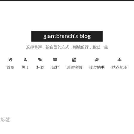
giantbranch's blog
忘掉掌声，按自己的方式，继续前行，跑过一生
首页
关于
标签
归档
漏洞挖掘
读过的书
站点地图
标签