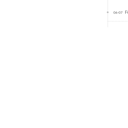
F
06-07