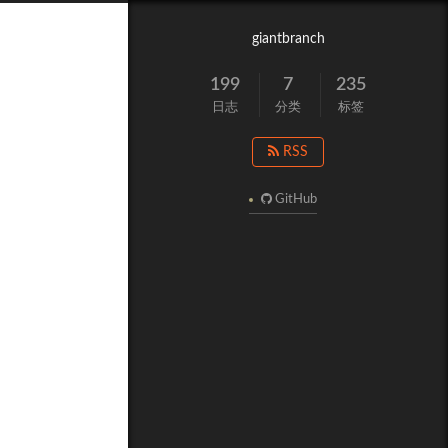
giantbranch
199
7
235
日志
分类
标签
RSS
GitHub