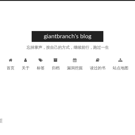
giantbranch's blog
忘掉掌声，按自己的方式，继续前行，跑过一生
首页
关于
标签
归档
漏洞挖掘
读过的书
站点地图
签