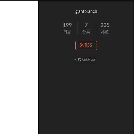
giantbranch
199
7
235
日志
分类
标签
RSS
GitHub